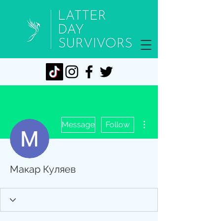
More actions
Message
Follow
Макар Куляев